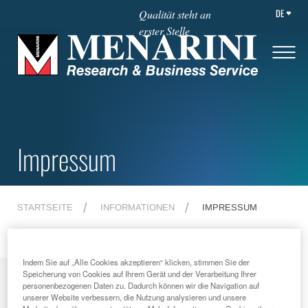
DE
Qualität steht an
erster Stelle
Impressum
STARTSEITE
INFORMATIONEN
IMPRESSUM
Indem Sie auf „Alle Cookies akzeptieren“ klicken, stimmen Sie der
Speicherung von Cookies auf Ihrem Gerät und der Verarbeitung Ihrer
MENU
personenbezogenen Daten zu. Dadurch können wir die Navigation auf
unserer Website verbessern, die Nutzung analysieren und unsere